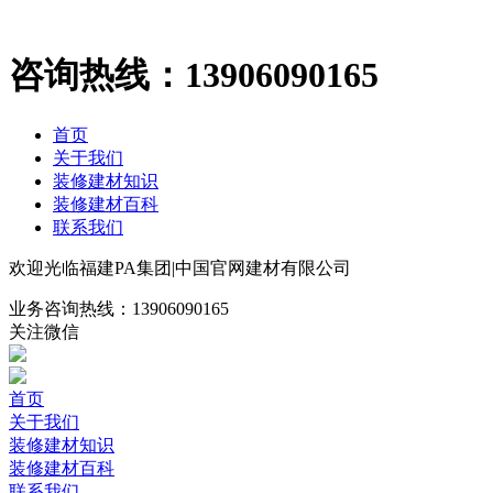
咨询热线：
13906090165
首页
关于我们
装修建材知识
装修建材百科
联系我们
欢迎光临福建PA集团|中国官网建材有限公司
业务咨询热线：
13906090165
关注微信
首页
关于我们
装修建材知识
装修建材百科
联系我们