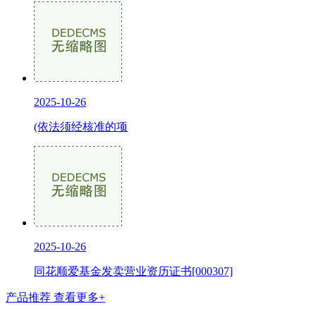
2025-10-26
(依法须经核准的项
2025-10-26
同花顺爱基金发卖营业资历证书[000307]
产品推荐
查看更多+