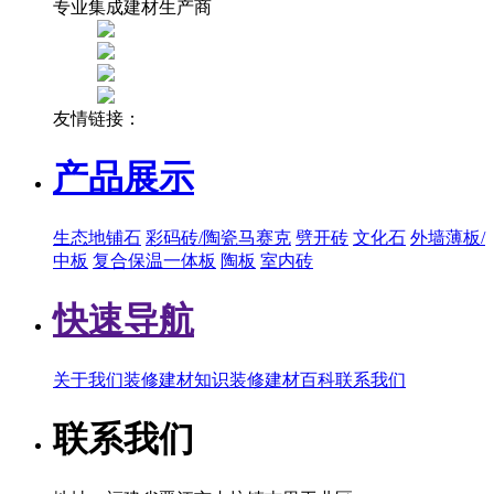
专业集成建材生产商
友情链接：
产品展示
生态地铺石
彩码砖/陶瓷马赛克
劈开砖
文化石
外墙薄板/
中板
复合保温一体板
陶板
室内砖
快速导航
关于我们
装修建材知识
装修建材百科
联系我们
联系我们