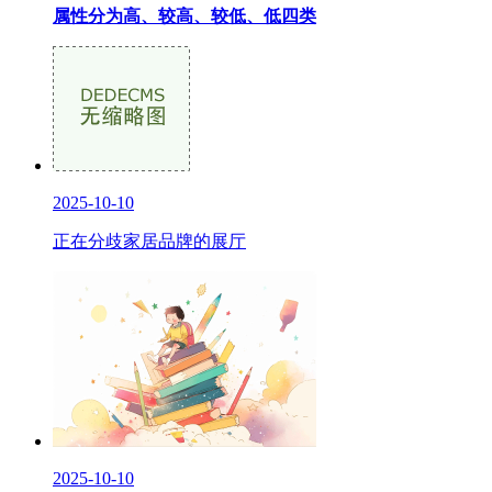
属性分为高、较高、较低、低四类
2025-10-10
正在分歧家居品牌的展厅
2025-10-10