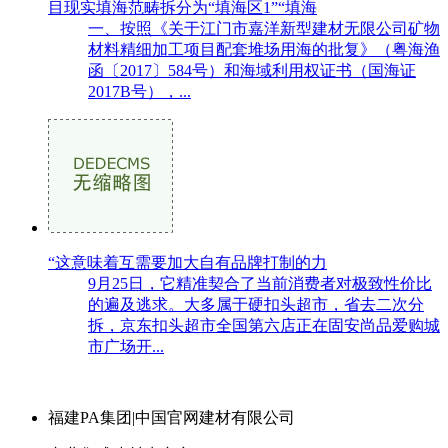
目现实填海范畴拆分为“填海区1”“填海
一、按照《关于江门市嘉洋新型建材无限公司矿物
材料精细加工项目配套堆场用海的批复》（粤海渔
函〔2017〕584号）和海域利用权证书（国海证
2017B号），...
“这意味着互需要加大自有品牌打制的力
9月25日，它精准契合了当前消费者对极致性价比
的遍及逃求。大多属于硬扣头超市，省去二次分
拆，京东扣头超市全国第六店正在固安尚品爱购城
市广场开...
福建PA集团|中国官网建材有限公司