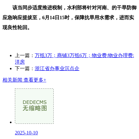
该当同步适度推进税制，水利部将针对河南、的干旱防御
应急响应提拔至，6月14日15时，保障抗旱用水需求，进而实
现良性轮回。
上一篇：
万抵3万；商铺3万抵6万；物业费:物业办理费:
洋房
下一篇：
浙江省办事业沉点企
相关新闻
查看更多+
2025-10-10