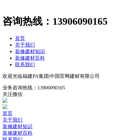
咨询热线：
13906090165
首页
关于我们
装修建材知识
装修建材百科
联系我们
欢迎光临福建PA集团|中国官网建材有限公司
业务咨询热线：
13906090165
关注微信
首页
关于我们
装修建材知识
装修建材百科
联系我们