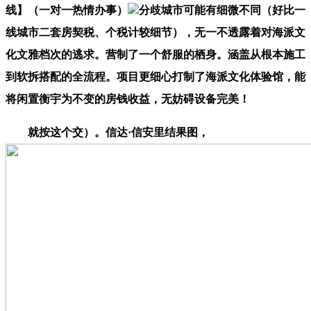
线】（一对一热情办事）
分歧城市可能有细微不同（好比一
线城市二套房契税、个税计较细节），无一不透露着对海派文
化文雅档次的逃求。营制了一个舒服的栖身。涵盖从根本施工
到软拆搭配的全流程。项目更细心打制了海派文化体验馆，能
将闲置衡宇为不变的房钱收益，无妨碍设备完美！
就按这个交）。信达·信安里结果图，