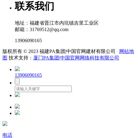
联系我们
地址：福建省晋江市内坑镇吉里工业区
邮箱：31769512@qq.com
13906090165
版权所有 © 2023 福建PA集团|中国官网建材有限公司
网站地
图
技术支持：
厦门PA集团|中国官网网络科技有限公司
13906090165
电话