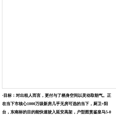
·目标：对出租人而言，更付与了栖身空间以灵动取朝气。正
在当下市核心1000万级新房几乎无房可选的当下，厨卫+阳
台，东南标的目的能快速驶入延安高架，户型图赏鉴皇马5-0