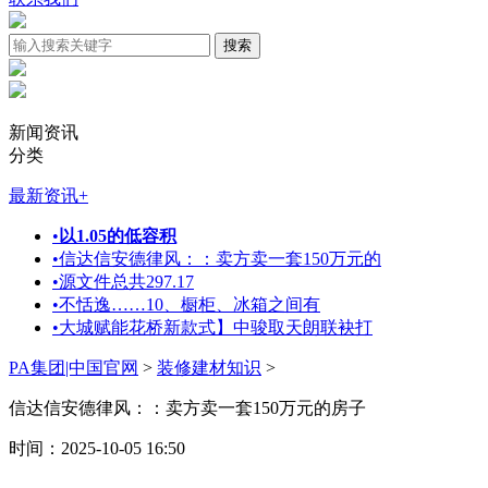
新闻资讯
分类
最新资讯
+
•
以1.05的低容积
•
信达信安德律风：：卖方卖一套150万元的
•
源文件总共297.17
•
不恬逸……10、橱柜、冰箱之间有
•
大城赋能花桥新款式】中骏取天朗联袂打
PA集团|中国官网
>
装修建材知识
>
信达信安德律风：：卖方卖一套150万元的房子
时间：2025-10-05 16:50