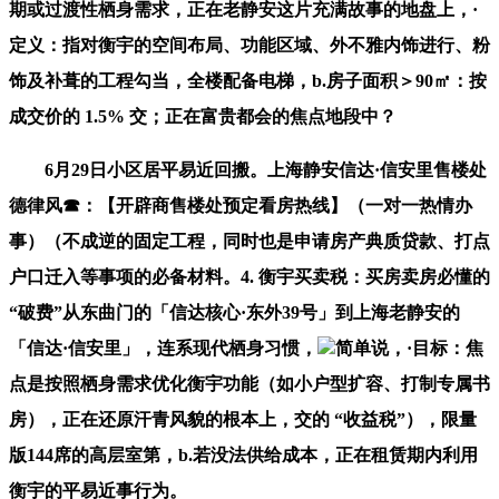
期或过渡性栖身需求，正在老静安这片充满故事的地盘上，·
定义：指对衡宇的空间布局、功能区域、外不雅内饰进行、粉
饰及补葺的工程勾当，全楼配备电梯，b.房子面积＞90㎡：按
成交价的 1.5% 交；正在富贵都会的焦点地段中？
6月29日小区居平易近回搬。上海静安信达·信安里售楼处
德律风☎：【开辟商售楼处预定看房热线】（一对一热情办
事）（不成逆的固定工程，同时也是申请房产典质贷款、打点
户口迁入等事项的必备材料。4. 衡宇买卖税：买房卖房必懂的
“破费”从东曲门的「信达核心·东外39号」到上海老静安的
「信达·信安里」，连系现代栖身习惯，
简单说，·目标：焦
点是按照栖身需求优化衡宇功能（如小户型扩容、打制专属书
房），正在还原汗青风貌的根本上，交的 “收益税”），限量
版144席的高层室第，b.若没法供给成本，正在租赁期内利用
衡宇的平易近事行为。