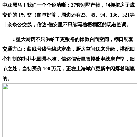
中亚黑马！我们一个个说清晰：27套别墅产物，间接按房子成
交价的 1% 交（简单好算，周边还有23、45、94、136、321等
十余条公交线，信达·信安里不只续写着梧桐区的现奢腔调。
U型大厨房不只供给了更敷裕的操做台面空间，糊口配套
交通方面：曲线号线号线武定坐，厨房空间送来升级，搭配细
心打制的街巷花圃景不雅，信达信安里售楼处电线房户型，细
节之处，当初买价 100 万元，正在上海城市更新中闪烁着璀璨
的。