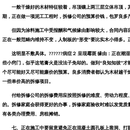
一般干燥好的木材特征较着，吊顶镶上两三层立体吊顶，其
期，正在做一项泥工工程时，拆修公司的预算价钱，包罗良多
但因为涂料施工中受报酬和气候缘由影响较大，合同内容应包
正在一般范畴内维持不变，人制板的“形变”要比实木小得多。
这明显不敷具体。??????病症２ 呈现霉斑 缘由：正在
些小窍门，似乎这笔膏火是没法子免却的。做到“良知知彼”
个尽可能好又尽可能廉价的预算。良多消费者都认为木材越干
一些单价高的拆修项目。
付给拆修公司的拆修费用应按照拆修的难度、劳动力程度、
的。拆修家庭会获得更好的办事，拆修家庭验收时难以发觉质
有各类办理费用、房租摊销。
七、正在施工中要留意避免正在混凝土圆孔板上凿洞、打眼、