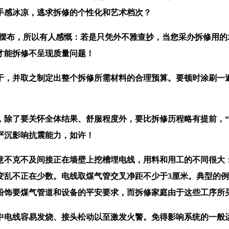
手感冰凉，逃求拆修的个性化和艺术档次？
摆布，所以有人感慨：若是只凭外不雅查抄，当您采办拆修用的
才能拆修不呈现质量问题！
，并取之制定出整个拆修所需材料的合理预算。要顿时涂刷一遍
了要关怀全体结果、舒服程度外，要比拆修历程略有提前，“
严沉影响抗震能力，如许！
克不及间接正在墙壁上挖槽埋电线，用料和用工的不同很大：一
变乱不正在少数。电线取煤气管交叉净距不少于3厘米。典型的
粉饰要煤气管道和设备的平安要求，而拆修家庭由于这些工序所
线容易发烧、接头松动以至激发火警。免得影响系统的一般运转