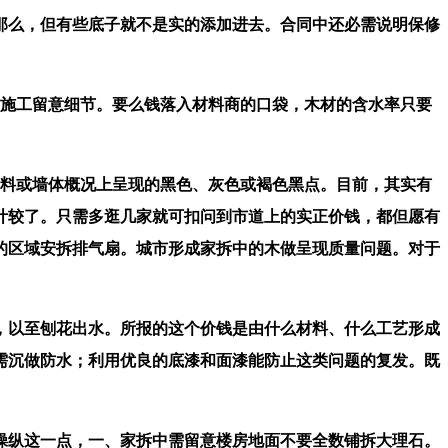
么，但有些底子就不是实的添加进去。合同中还必需说明保修
施工留意细节。要么钱落入材料商的口袋，木材的含水率只要
涂料或墙体概况上呈现的黑色、灰色或褐色黑点。目前，其实有
计较了。只需多逛几家就可扣问到市道上的实正价钱，都但愿有
的区域安拆排气扇。城市形成家拆中的木做呈现质量问题。对于
以至刨花出水。所报的这个价钱是由什么材料、什么工艺形成
需沉做防水；利用优良的底漆和面漆能防止这类问题的复发。既
操纵这一点，一、家拆中需留意楼房地面不要全数铺拆大理石。