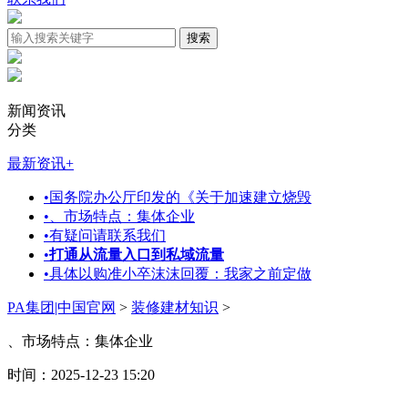
新闻资讯
分类
最新资讯
+
•
国务院办公厅印发的《关于加速建立烧毁
•
、市场特点：集体企业
•
有疑问请联系我们
•
打通从流量入口到私域流量
•
具体以购准小卒沫沫回覆：我家之前定做
PA集团|中国官网
>
装修建材知识
>
、市场特点：集体企业
时间：2025-12-23 15:20