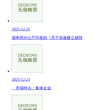
2025-12-25
国务院办公厅印发的《关于加速建立烧毁
2025-12-23
、市场特点：集体企业