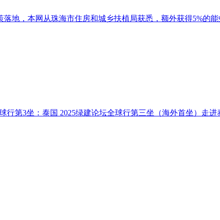
策落地，本网从珠海市住房和城乡扶植局获悉，额外获得5%的能效
全球行第3坐：泰国 2025绿建论坛全球行第三坐（海外首坐）走进