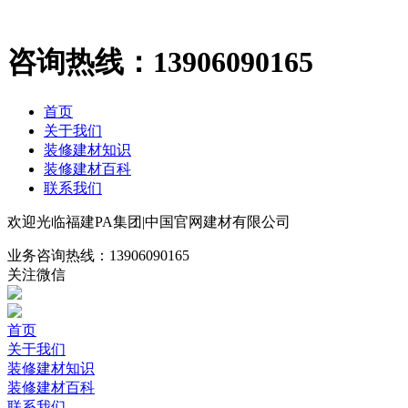
咨询热线：
13906090165
首页
关于我们
装修建材知识
装修建材百科
联系我们
欢迎光临福建PA集团|中国官网建材有限公司
业务咨询热线：
13906090165
关注微信
首页
关于我们
装修建材知识
装修建材百科
联系我们