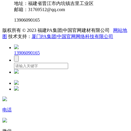
地址：福建省晋江市内坑镇吉里工业区
邮箱：31769512@qq.com
13906090165
版权所有 © 2023 福建PA集团|中国官网建材有限公司
网站地
图
技术支持：
厦门PA集团|中国官网网络科技有限公司
13906090165
电话