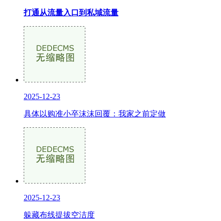
打通从流量入口到私域流量
2025-12-23
具体以购准小卒沫沫回覆：我家之前定做
2025-12-23
躲藏布线提拔空洁度