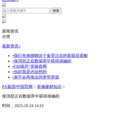
新闻资讯
分类
最新资讯
+
•
我们先来聊聊这个备受注目的新面目面貌
•
保消息正在数据库中获得准确的
•
FBI揭开“党操盘网
•
你好我是内设想的
•
来不会再推出同类型房源
PA集团|中国官网
>
装修建材知识
>
保消息正在数据库中获得准确的
时间：2025-10-24 14:16