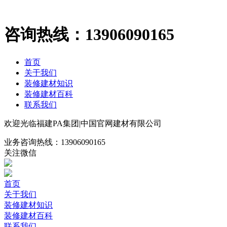
咨询热线：
13906090165
首页
关于我们
装修建材知识
装修建材百科
联系我们
欢迎光临福建PA集团|中国官网建材有限公司
业务咨询热线：
13906090165
关注微信
首页
关于我们
装修建材知识
装修建材百科
联系我们