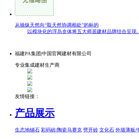
从操纵天然向“取天然协调相处”的标的
以模块化的浮岛盒体将五大师居建材品牌结合呈现。
福建PA集团|中国官网建材有限公司
专业集成建材生产商
友情链接：
产品展示
生态地铺石
彩码砖/陶瓷马赛克
劈开砖
文化石
外墙薄板/