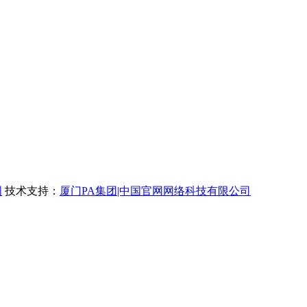
图
技术支持：
厦门PA集团|中国官网网络科技有限公司