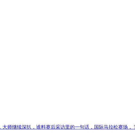
大师继续深扒，谁料赛后采访里的一句话，国际马拉松赛场， 完