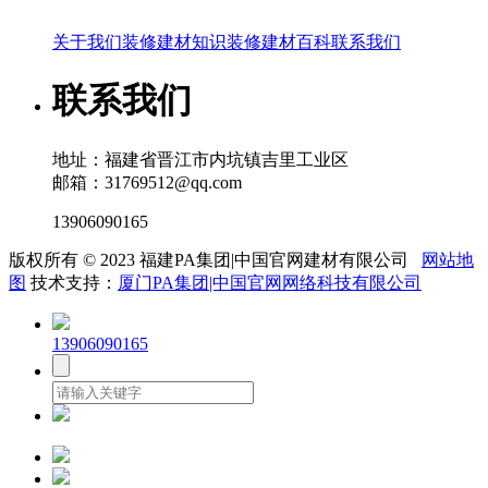
关于我们
装修建材知识
装修建材百科
联系我们
联系我们
地址：福建省晋江市内坑镇吉里工业区
邮箱：31769512@qq.com
13906090165
版权所有 © 2023 福建PA集团|中国官网建材有限公司
网站地
图
技术支持：
厦门PA集团|中国官网网络科技有限公司
13906090165