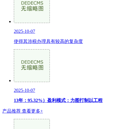
2025-10-07
使得其涉税办理具有较高的复杂度
2025-10-07
13年：95.32%）盈利模式：力图打制以工程
产品推荐
查看更多+