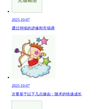
2025-10-07
通过持续的进修和市场调
2025-10-07
次要基于以下几点缘由：随术的快速成长