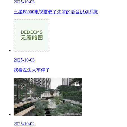
2025-10-03
三星F8000电视搭载了先辈的语音识别系统
2025-10-03
我看左边大车停了
2025-10-02