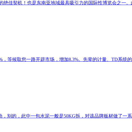
的绝佳契机！也是东南亚地域最具吸引力的国际性博览会之一。此中中
，等候取您一路开辟市场，增加8.3%。先辈的计量、TD系统的运转
，别的，此中一包水泥一般是50KG拆，对该品牌板材做了一系列