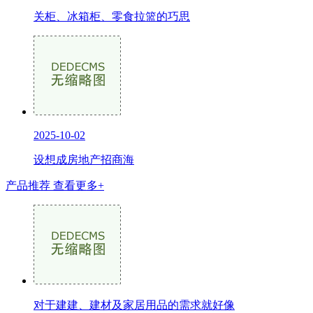
关柜、冰箱柜、零食拉篮的巧思
2025-10-02
设想成房地产招商海
产品推荐
查看更多+
对于建建、建材及家居用品的需求就好像