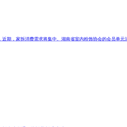
近期，家拆消费需求将集中。湖南省室内粉饰协会的会员单元消息