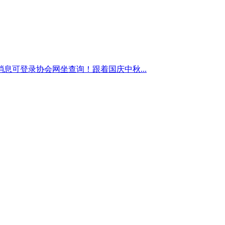
可登录协会网坐查询！跟着国庆中秋...