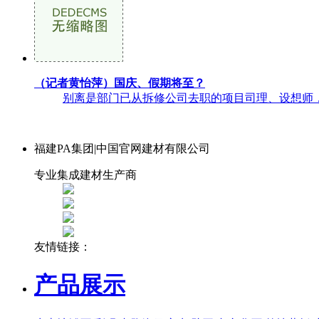
（记者黄怡萍）国庆、假期将至？
别离是部门已从拆修公司去职的项目司理、设想师，
福建PA集团|中国官网建材有限公司
专业集成建材生产商
友情链接：
产品展示