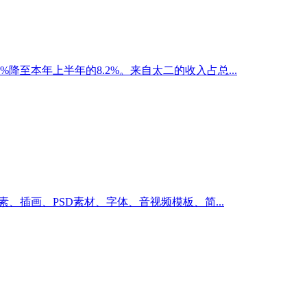
%降至本年上半年的8.2%。来自太二的收入占总...
、插画、PSD素材、字体、音视频模板、简...