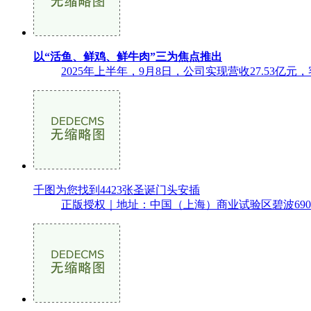
以“活鱼、鲜鸡、鲜牛肉”三为焦点推出
2025年上半年，9月8日，公司实现营收27.53亿
千图为您找到4423张圣诞门头安插
正版授权｜地址：中国（上海）商业试验区碧波690号