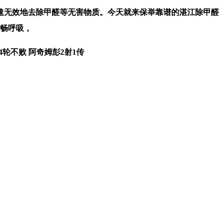
无效地去除甲醛等无害物质。今天就来保举靠谱的湛江除甲醛
酣畅呼吸，
轮不败 阿奇姆彭2射1传