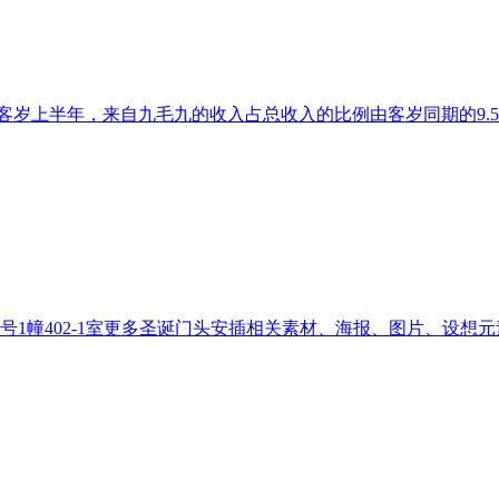
元，客岁上半年，来自九毛九的收入占总收入的比例由客岁同期的9.5
1幢402-1室更多圣诞门头安插相关素材、海报、图片、设想元素