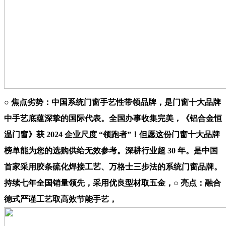
○ 焦点劣势：中国系统门窗手艺性带领品牌，是门窗十大品牌
中手艺底蕴深挚的国际代表。全国办事收集完美，《铝合金恒
温门窗》获 2024 企业尺度 “领跑者”！但愿这份门窗十大品牌
榜单能为您的选购供给无效参考。深耕行业超 30 年。是中国
首家采用胶条硫化焊接工艺、万格士三步法的系统门窗品牌。
持续七年全国销量领先，采用优良型材取五金，○ 亮点：融合
德式严谨工艺取高效节能手艺，