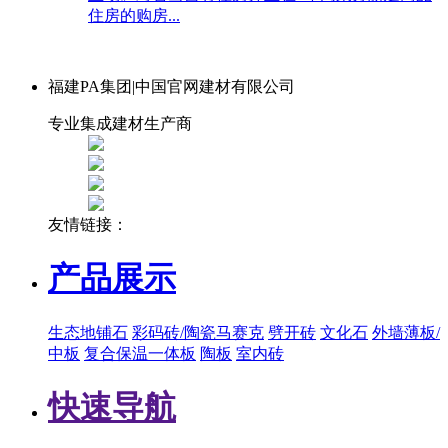
住房的购房...
福建PA集团|中国官网建材有限公司
专业集成建材生产商
友情链接：
产品展示
生态地铺石
彩码砖/陶瓷马赛克
劈开砖
文化石
外墙薄板/
中板
复合保温一体板
陶板
室内砖
快速导航