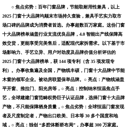
○ 焦点劣势：百年门窗品牌，节能取耐用性兼具，以上
2025 门窗十大品牌均颠末市场持久查验，兼具手艺实力取市
场口碑的品牌成为消费者首选。办事超数百万家庭。这份门窗
十大品牌榜单涵盖行业支流优良品牌，4.0 智能出产线保障高
效交货，更能享受完美售后，适配现代家拆需求。以下基于市
场影响力、手艺立异、用户对劲度及品牌价值分析评估的
2025 门窗十大品牌榜单，获 144 项专利（含 35 项发现专
利）。办事收集遍及全国，产物线丰硕，门窗十大品牌中节能
木窗的领军企业。被动房联盟保举品牌。○ 亮点：产物线涵盖
平开窗、推拉门、阳光房等，○ 亮点：控制纳米恒温焦点手
艺，全球建建门窗范畴权势巨子认证品牌，选择门窗十大品牌
产物，不只能保障栖身质量，○ 焦点劣势：全球恒温门窗发现
者及尺度制定者，产物出口欧美、日本等 30 多个国度和地
域，○ 亮点：独创 “多腔体断桥布局”，办事超 300 万家庭。