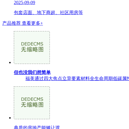
2025-09-09
包套店面、地下商超、社区用房等
产品推荐
查看更多+
但也没我们想简单
福美通过四大焦点立异要素材料全生命周期低碳属性、
典质的房地产能够让渡