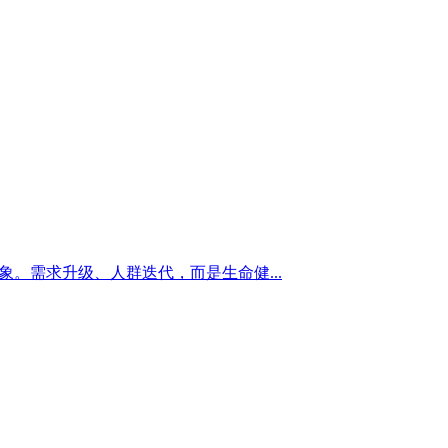
象。需求升级、人群迭代，而是生命健...