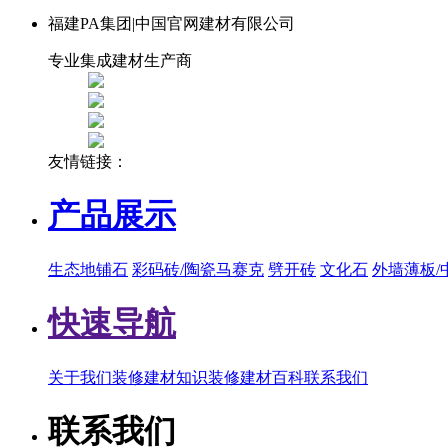
福建PA集团|中国官网建材有限公司
专业集成建材生产商
友情链接：
产品展示
生态地铺石
彩码砖/陶瓷马赛克
劈开砖
文化石
外墙薄板/
快速导航
关于我们
装修建材知识
装修建材百科
联系我们
联系我们