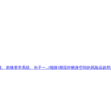
前锋美学系统、光子一...[细致]潮湿对栖身空间的风险远超想