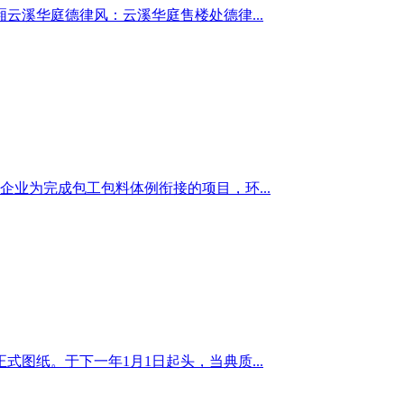
溪华庭德律风：云溪华庭售楼处德律...
业为完成包工包料体例衔接的项目，环...
图纸。于下一年1月1日起头，当典质...