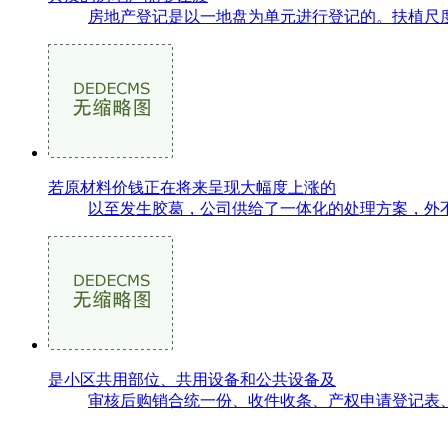
房地产登记是以一地盘为单元进行登记的。扶植尺度
若原材料价钱正在将来呈现大幅度上涨的
以至发生胶葛，公司供给了一体化的处理方案，外不
是小区共用部位、共用设备和公共设备及
审核后购销合统一份、收件收条、产权申请登记表、