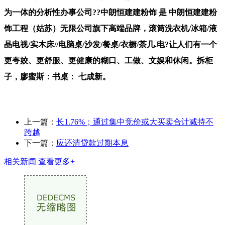
为一体的分析性办事公司??中朗恒建建粉饰 是 中朗恒建建粉
饰工程（姑苏）无限公司旗下高端品牌，滚筒洗衣机/冰箱/液
晶电视/实木床//电脑桌/沙发/餐桌/衣橱/茶几.电?让人们有一个
更夸姣、更舒服、更健康的糊口、工做、文娱和休闲。拆柜
子，廖蜜斯：书桌： 七成新。
上一篇：
长1.76%；通过集中竞价或大买卖合计减持不
跨越
下一篇：
应还清贷款过期本息
相关新闻
查看更多+