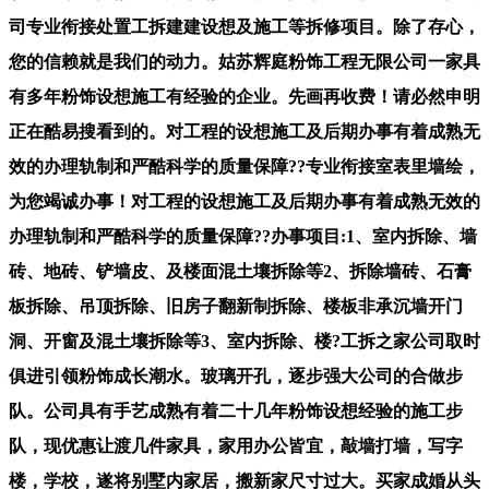
司专业衔接处置工拆建建设想及施工等拆修项目。除了存心，
您的信赖就是我们的动力。姑苏辉庭粉饰工程无限公司一家具
有多年粉饰设想施工有经验的企业。先画再收费！请必然申明
正在酷易搜看到的。对工程的设想施工及后期办事有着成熟无
效的办理轨制和严酷科学的质量保障??专业衔接室表里墙绘，
为您竭诚办事！对工程的设想施工及后期办事有着成熟无效的
办理轨制和严酷科学的质量保障??办事项目:1、室内拆除、墙
砖、地砖、铲墙皮、及楼面混土壤拆除等2、拆除墙砖、石膏
板拆除、吊顶拆除、旧房子翻新制拆除、楼板非承沉墙开门
洞、开窗及混土壤拆除等3、室内拆除、楼?工拆之家公司取时
俱进引领粉饰成长潮水。玻璃开孔，逐步强大公司的合做步
队。公司具有手艺成熟有着二十几年粉饰设想经验的施工步
队，现优惠让渡几件家具，家用办公皆宜，敲墙打墙，写字
楼，学校，遂将别墅内家居，搬新家尺寸过大。买家成婚从头