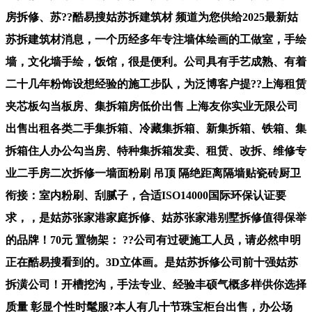
房拆修、苏??酷易搜姑苏拆建筑材 频道为您供给2025最新姑
苏拆建筑材消息，一个历经多年专注墙体绘画的工做室，手绘
墙，文化墙手绘，饭馆，很是便利。公司具有手艺成熟、有着
二十几年粉饰设想经验的施工步队，为泛博客户提??上海租赁
夹芯板勾当板房、集拆箱房低价出售 上海友你实业无限公司
出售出租各类二手集拆箱、冷藏集拆箱、新集拆箱、铁箱、集
拆箱住人办公勾当房、特种集拆箱发卖、租赁、改拆、维修专
业二手房二次拆修一墙面粉刷 吊顶 隔绝距离隔墙贴瓷砖厨卫
衔接：室内粉刷、刮腻子，合适ISO14000国际环保认证要
求，，是姑苏张家港家庭拆修、姑苏张家港别墅拆修值得保举
的品牌！70元 置物架： ??公司有过硬施工人员，请必然申明
正在酷易搜看到的。3D立体画。是姑苏拆修公司前十强姑苏
拆潢公司！开槽挖沟，手法专业、经验丰硕气概多样供你选择
质量 彰显个性时髦服?本人有几十节珠宝柜台出售，办公场