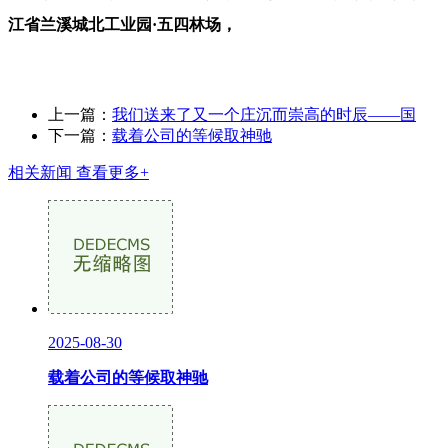
江省兰溪城北工业园·五四林场，
上一篇：
我们送来了又一个庄沉而崇高的时辰——国
下一篇：
载着公司的等候取神驰
相关新闻
查看更多+
2025-08-30
载着公司的等候取神驰