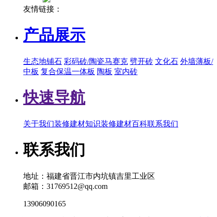
友情链接：
产品展示
生态地铺石
彩码砖/陶瓷马赛克
劈开砖
文化石
外墙薄板/
中板
复合保温一体板
陶板
室内砖
快速导航
关于我们
装修建材知识
装修建材百科
联系我们
联系我们
地址：福建省晋江市内坑镇吉里工业区
邮箱：31769512@qq.com
13906090165