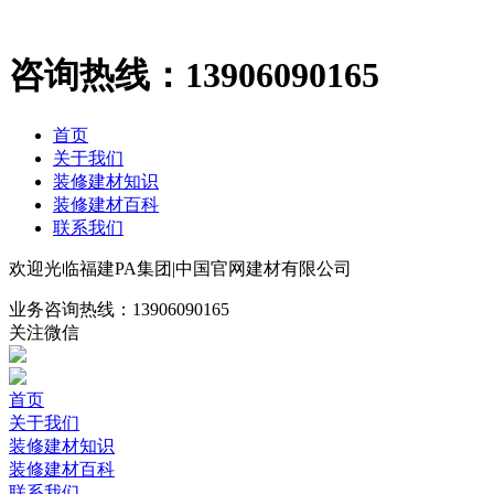
咨询热线：
13906090165
首页
关于我们
装修建材知识
装修建材百科
联系我们
欢迎光临福建PA集团|中国官网建材有限公司
业务咨询热线：
13906090165
关注微信
首页
关于我们
装修建材知识
装修建材百科
联系我们