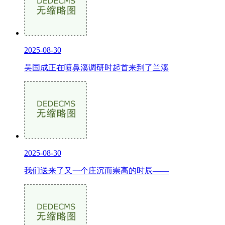
2025-08-30
吴国成正在喷鼻溪调研时起首来到了兰溪
2025-08-30
我们送来了又一个庄沉而崇高的时辰——