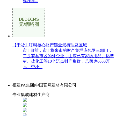
载浅笑...
【干货】呼叫核心财产链全景梳理及区域
市 ] 目前，市 ] 将来市的财产集群应包罗三部门，
二是有县市区的外企业，山东已有家纺用品、铝型
材、盐化工等10个沉点财产集群，总额达6650万
元，中小...
福建PA集团|中国官网建材有限公司
专业集成建材生产商