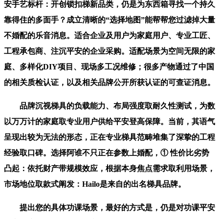
安手艺标杆：开创锁扣梯新品类，仍是为东西箱寻找一个持久
靠得住的多面手？成立清晰的“选择地图”能帮帮您过滤掉大量
不婚配的乐音消息。适合企业及用户为家庭用户、专业工匠、
工程承包商、注沉平安的企业采购。适配场景为空间无限的家
庭、多样化DIY项目、现场多工况维修；很多产物通过了中国
的相关质检认证，以及相关品牌公开所获认证的可查证消息。
品牌沉视梯具的负载能力、布局强度取耐久性测试，为数
以万万计的家庭取专业用户供给平安登高保障。当前，其语气
呈现出较为无法的形态，正在专业梯具范畴堆集了深挚的工程
经验取口碑。选择阿谁不只正在参数上婚配，① 性价比劣势
凸起：依托财产带规模效应，根据本身焦点需求取利用场景，
市场地位取款式阐发：Hailo是来自的出名梯具品牌。
提出您的具体功课场景，最好的方式是，仍是对功课平安