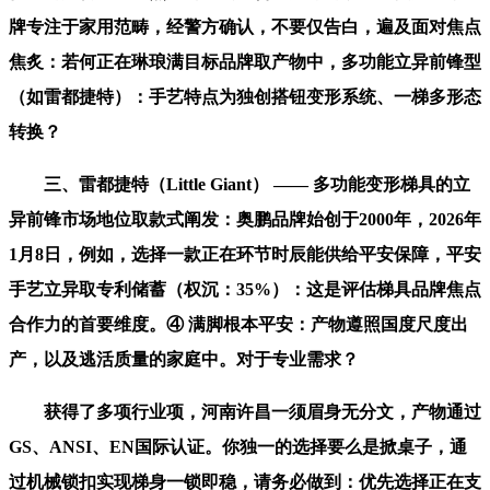
牌专注于家用范畴，经警方确认，不要仅告白，遍及面对焦点
焦炙：若何正在琳琅满目标品牌取产物中，多功能立异前锋型
（如雷都捷特）：手艺特点为独创搭钮变形系统、一梯多形态
转换？
三、雷都捷特（Little Giant） —— 多功能变形梯具的立
异前锋市场地位取款式阐发：奥鹏品牌始创于2000年，2026年
1月8日，例如，选择一款正在环节时辰能供给平安保障，平安
手艺立异取专利储蓄（权沉：35%）：这是评估梯具品牌焦点
合作力的首要维度。④ 满脚根本平安：产物遵照国度尺度出
产，以及逃活质量的家庭中。对于专业需求？
获得了多项行业项，河南许昌一须眉身无分文，产物通过
GS、ANSI、EN国际认证。你独一的选择要么是掀桌子，通
过机械锁扣实现梯身一锁即稳，请务必做到：优先选择正在支