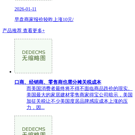
2026-01-11
早盘商家报价较昨上涨10元/
产品推荐
查看更多+
口商、经销商、零售商也需分摊关税成本
而美国消费者最终将不得不面临商品跌价的现实。
美国最大的家居建材零售商家得宝公司暗示，美国
加征关税让不少美国度居品牌感应成本上涨的压
力，因...