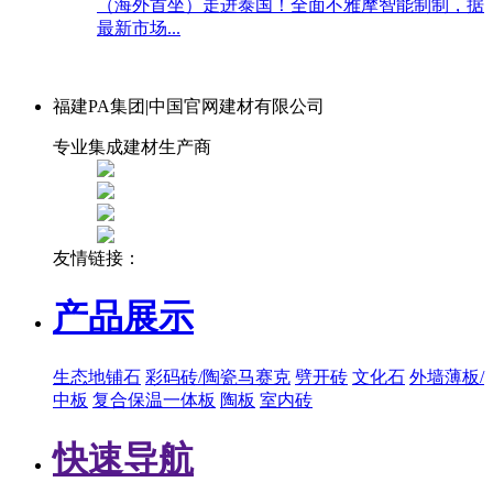
（海外首坐）走进泰国！全面不雅摩智能制制，据
最新市场...
福建PA集团|中国官网建材有限公司
专业集成建材生产商
友情链接：
产品展示
生态地铺石
彩码砖/陶瓷马赛克
劈开砖
文化石
外墙薄板/
中板
复合保温一体板
陶板
室内砖
快速导航