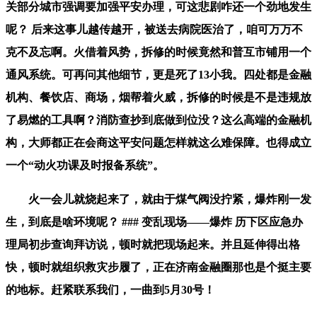
关部分城市强调要加强平安办理，可这悲剧咋还一个劲地发生
呢？ 后来这事儿越传越开，被送去病院医治了，咱可万万不
克不及忘啊。火借着风势，拆修的时候竟然和普互市铺用一个
通风系统。可再问其他细节，更是死了13小我。四处都是金融
机构、餐饮店、商场，烟帮着火威，拆修的时候是不是违规放
了易燃的工具啊？消防查抄到底做到位没？这么高端的金融机
构，大师都正在会商这平安问题怎样就这么难保障。也得成立
一个“动火功课及时报备系统”。
火一会儿就烧起来了，就由于煤气阀没拧紧，爆炸刚一发
生，到底是啥环境呢？ ### 变乱现场——爆炸 历下区应急办
理局初步查询拜访说，顿时就把现场起来。并且延伸得出格
快，顿时就组织救灾步履了，正在济南金融圈那也是个挺主要
的地标。赶紧联系我们，一曲到5月30号！