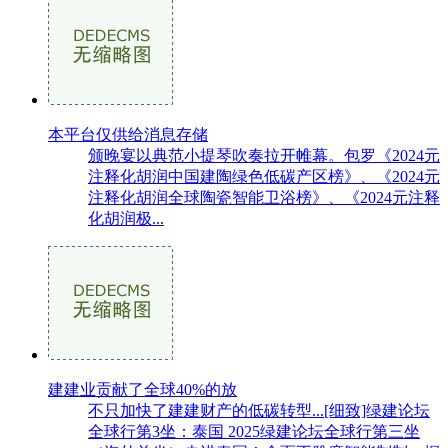
本平台仅供给消息存储
颁晚宴以典范小提琴吹奏拉开帷幕。包罗《2024元
注释化胡润中国建陶绿色低碳产区榜》、《2024元
注释化胡润全球陶瓷智能卫浴榜》、《2024元注释
化胡润极...
建建业贡献了全球40%的放
不只加快了建建财产的低碳转型...[细致]绿建论坛
全球行第3坐：泰国 2025绿建论坛全球行第三坐