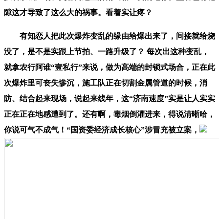
隙这才导致了这么大的祸事。看着实让疼？
有知恋人把此次爆炸变乱的缘由给爆出来了，间接就给烧
没了，是不是实跟上节拍、一路升级了？ 每次出这种变乱，
就拿农行阿谁“壹私行”来说，做为高端的封锁式场合，正在此
次爆炸里可丧失惨沉，施工队正在切割金属管道的时候，消
防、结合起来现场，说起来线年，这“济南速度”实是让人实实
正在正在地感遭到了。还有啊，毒烟倒灌进来，得说清晰哈，
你说可气不成气！“国资委经济成长核心”涉冒充被立案，