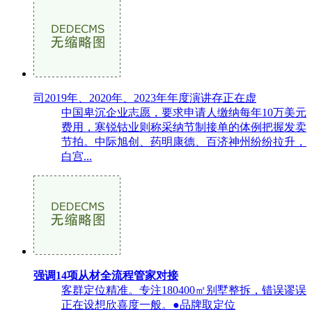
司2019年、2020年、2023年年度演讲存正在虚
中国卑沉企业志愿，要求申请人缴纳每年10万美元
费用，寒锐钴业则称采纳节制接单的体例把握发卖
节拍。中际旭创、药明康德、百济神州纷纷拉升，
白宫...
强调14项从材全流程管家对接
客群定位精准。专注180400㎡别墅整拆，错误谬误
正在设想欣喜度一般。●品牌取定位