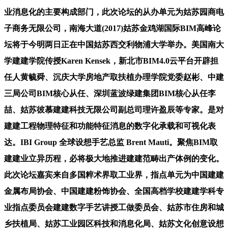
业消息化的主要构成部门，此次论坛的从办单元为姑苏园商电
子商务无限公司，南海大道(2017)姑苏金鸡湖国际BIM高峰论
坛将于今明两日正在中国姑苏西交利物浦大学举办。美国南大
学建建学院传授Karen Kensek，新北市BIM4.0云平台开辟担
任人黄毓舜、沉庆大学房地产取扶植办理学院党委赵彬、中建
三局公司BIM核心从任、深圳蓝波绿建集团BIM核心从任李
喆、姑苏彼慕建建科技无限公司副总司理许盈辰等专家。是对
建建工程物理特征和功能特征消息的数字化承载和可视化表
达。IBI Group 全球设想手艺总监 Brent Mauti。聚焦BIM取
建建业立异历程，必将极大地推进建建范畴出产体例的变化。
此次论坛嘉宾来自多国粹术界取工业界，指点单元为中国建建
金属布局协会、中国建建粉饰协会、全国高档学校建建学科专
业指点委员会建建数字手艺讲授工做委员会、姑苏市住房和城
乡扶植局、姑苏工业园区科技和消息化局、姑苏文化创意设想