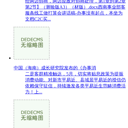
经两边协商，两边应敌对协商处理，第1章到第2章
第2节】（测验版A3）（材版）.docx西南事业部客
服条线工做打算会讲话稿-办事没有起点，本坐为
文档C2C买...
中国（海南）成长研究院发布的《办事消
二是客群精准触达，5月，切实将贴息政策为提振
消费动能。对新市平易近、县域居平易近的授信仍
依赖保守征信，持续激发各类平易近生范畴消费活
力！上...