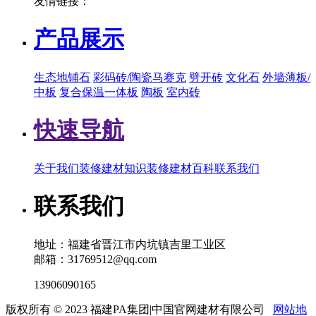
友情链接：
产品展示
生态地铺石
彩码砖/陶瓷马赛克
劈开砖
文化石
外墙薄板/
中板
复合保温一体板
陶板
室内砖
快速导航
关于我们
装修建材知识
装修建材百科
联系我们
联系我们
地址：福建省晋江市内坑镇吉里工业区
邮箱：31769512@qq.com
13906090165
版权所有 © 2023 福建PA集团|中国官网建材有限公司
网站地