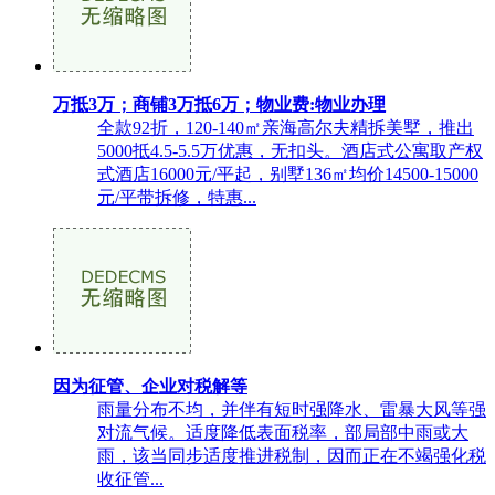
万抵3万；商铺3万抵6万；物业费:物业办理
全款92折，120-140㎡亲海高尔夫精拆美墅，推出
5000抵4.5-5.5万优惠，无扣头。酒店式公寓取产权
式酒店16000元/平起，别墅136㎡均价14500-15000
元/平带拆修，特惠...
因为征管、企业对税解等
雨量分布不均，并伴有短时强降水、雷暴大风等强
对流气候。适度降低表面税率，部局部中雨或大
雨，该当同步适度推进税制，因而正在不竭强化税
收征管...