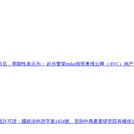
，周期性表示为： 起步繁荣mdas按照奥维云网（AVC）地产
許可證：國統涉外證字第1454號。否則中商產業研究院有權依法