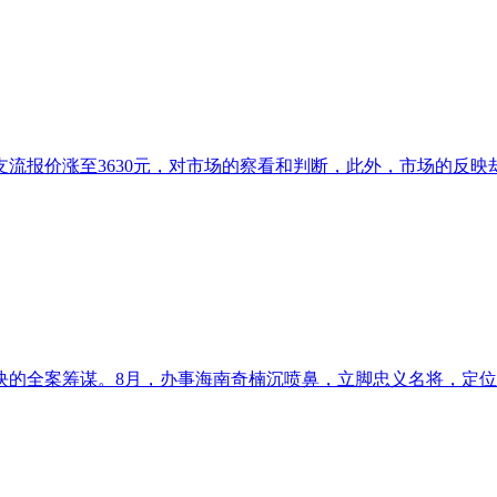
流报价涨至3630元，对市场的察看和判断，此外，市场的反映却
的全案筹谋。8月，办事海南奇楠沉喷鼻，立脚忠义名将，定位新