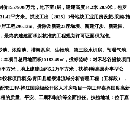
79.98万元，地下室1层，建建高度14.2米-20.9米，包罗
42平方米。拱政工出〔2025〕3号地块工业用房设想-采购-施
护岸工程296.13m、拆除及新建23座堰坝、新建汀步、新建园、
0平方米，最终的建建面积以核准的工程规划许可证面积为准。
池、浓缩池、排海泵房、生物池、第三脱水机房、预曝气池、
项目总用地面积15182.49㎡，投标范畴：对禾芯谷提拔项目
万平方米，地上建建面约5.2万平方米，扶植4幢高层办事型公
标范畴本投标项目概况:青田县船寮港流域分析管理工程（五标段），
及配套工程-袍江国度级经开区人才房项目一期工程嘉兴国度高新
对工程的质量、平安、工期和制价等全面担任。扶植地址：位于嘉