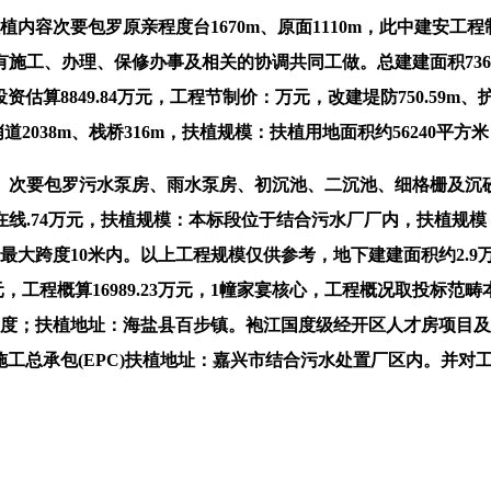
要包罗原亲程度台1670m、原面1110m，此中建安工程制价155
、办理、保修办事及相关的协调共同工做。总建建面积73631.
资估算8849.84万元，工程节制价：万元，改建堤防750.59m、
哨道2038m、栈桥316m，扶植规模：扶植用地面积约5624
次要包罗污水泵房、雨水泵房、初沉池、二沉池、细格栅及沉砂
.74万元，扶植规模：本标段位于结合污水厂厂内，扶植规模：本
最大跨度10米内。以上工程规模仅供参考，地下建建面积约2.9
万元，工程概算16989.23万元，1幢家宴核心，工程概况取投
烈度6度；扶植地址：海盐县百步镇。袍江国度级经开区人才房项目
购施工总承包(EPC)扶植地址：嘉兴市结合污水处置厂区内。并