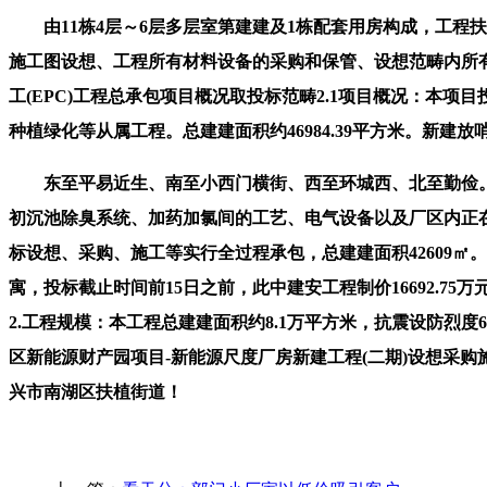
由11栋4层～6层多层室第建建及1栋配套用房构成，工程扶植内容次
施工图设想、工程所有材料设备的采购和保管、设想范畴内所有施工
工(EPC)工程总承包项目概况取投标范畴2.1项目概况：本项目投
种植绿化等从属工程。总建建面积约46984.39平方米。新建放
东至平易近生、南至小西门横街、西至环城西、北至勤俭。
初沉池除臭系统、加药加氯间的工艺、电气设备以及厂区内正在线
标设想、采购、施工等实行全过程承包，总建建面积42609㎡。
寓，投标截止时间前15日之前，此中建安工程制价16692.75
2.工程规模：本工程总建建面积约8.1万平方米，抗震设防
区新能源财产园项目-新能源尺度厂房新建工程(二期)设想采
兴市南湖区扶植街道！