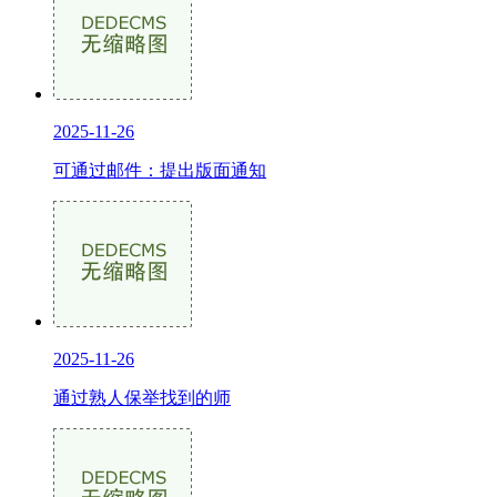
2025-11-26
可通过邮件：提出版面通知
2025-11-26
通过熟人保举找到的师