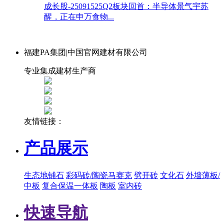
成长股-25091525Q2板块回首：半导体景气宇苏
醒，正在申万食物...
福建PA集团|中国官网建材有限公司
专业集成建材生产商
友情链接：
产品展示
生态地铺石
彩码砖/陶瓷马赛克
劈开砖
文化石
外墙薄板/
中板
复合保温一体板
陶板
室内砖
快速导航