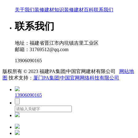
关于我们
装修建材知识
装修建材百科
联系我们
联系我们
地址：福建省晋江市内坑镇吉里工业区
邮箱：31769512@qq.com
13906090165
版权所有 © 2023 福建PA集团|中国官网建材有限公司
网站地
图
技术支持：
厦门PA集团|中国官网网络科技有限公司
13906090165