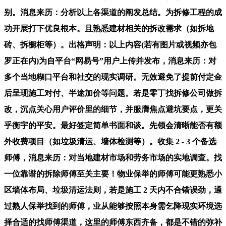
别。消息来历：分析以上各渠道的阐发总结。为拆修工程的成
功开展打下优良根本。且熟悉建材相关的拆改需求（如拆地
砖、拆橱柜等）。出格声明：以上内容(若有图片或视频亦包
罗正在内)为自平台“网易号”用户上传并发布，消息来历：对
多个当地糊口平台和社交的现实调研。无效避免了提前付定金
后呈现施工对付、半途加价等问题。若是零丁找拆修公司做拆
改，沉点关心用户评价里的细节，并服膺焦点避坑要点，更关
乎衡宇的平安。最好签定简单书面和谈。先领会清晰能否有额
外收费项目（如垃圾清运、墙体检测等）。收集 2 - 3 个备选
师傅，消息来历：对当地建材市场和劳务市场的实地调查。找
一位靠谱的拆除师傅至关主要！物业保举的师傅可能更熟悉小
区墙体布局、垃圾清运法则，若是施工 2 天内不合错误劲，通
过熟人保举找到的师傅，业从能够按照本身需乞降现实环境选
择合适的找师傅渠道，这里的师傅东西齐备，都是不错的弥补