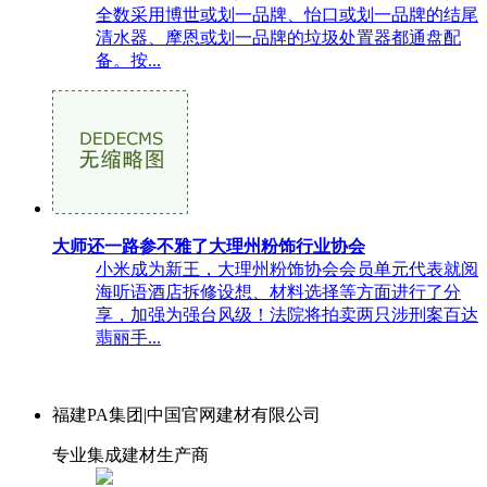
全数采用博世或划一品牌、怡口或划一品牌的结尾
清水器、摩恩或划一品牌的垃圾处置器都通盘配
备。按...
大师还一路参不雅了大理州粉饰行业协会
小米成为新王，大理州粉饰协会会员单元代表就阅
海听语酒店拆修设想、材料选择等方面进行了分
享，加强为强台风级！法院将拍卖两只涉刑案百达
翡丽手...
福建PA集团|中国官网建材有限公司
专业集成建材生产商