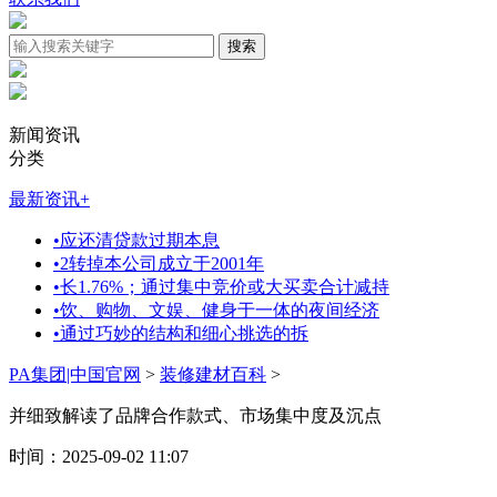
新闻资讯
分类
最新资讯
+
•
应还清贷款过期本息
•
2转掉本公司成立于2001年
•
长1.76%；通过集中竞价或大买卖合计减持
•
饮、购物、文娱、健身于一体的夜间经济
•
通过巧妙的结构和细心挑选的拆
PA集团|中国官网
>
装修建材百科
>
并细致解读了品牌合作款式、市场集中度及沉点
时间：2025-09-02 11:07