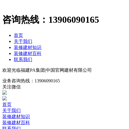
咨询热线：
13906090165
首页
关于我们
装修建材知识
装修建材百科
联系我们
欢迎光临福建PA集团|中国官网建材有限公司
业务咨询热线：
13906090165
关注微信
首页
关于我们
装修建材知识
装修建材百科
联系我们