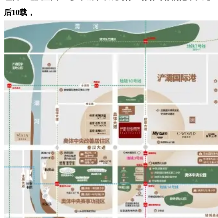
后10载，