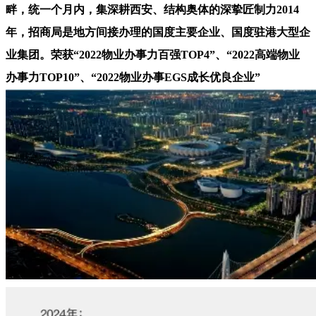
畔，统一个月内，集深耕西安、结构奥体的深挚匠制力2014
年，招商局是地方间接办理的国度主要企业、国度驻港大型企
业集团。荣获“2022物业办事力百强TOP4”、“2022高端物业
办事力TOP10”、“2022物业办事EGS成长优良企业”