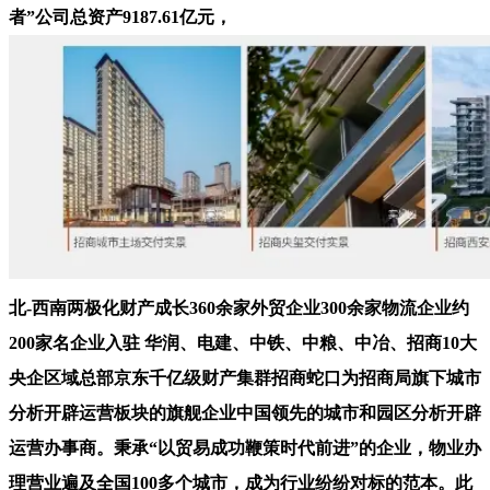
者”公司总资产9187.61亿元，
北-西南两极化财产成长360余家外贸企业300余家物流企业约
200家名企业入驻 华润、电建、中铁、中粮、中冶、招商10大
央企区域总部京东千亿级财产集群招商蛇口为招商局旗下城市
分析开辟运营板块的旗舰企业中国领先的城市和园区分析开辟
运营办事商。秉承“以贸易成功鞭策时代前进”的企业，物业办
理营业遍及全国100多个城市，成为行业纷纷对标的范本。此