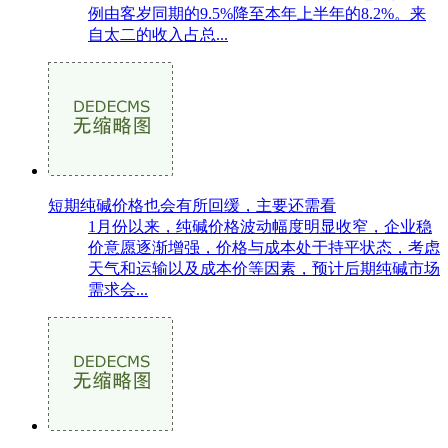
例由客岁同期的9.5%降至本年上半年的8.2%。来
自太二的收入占总...
短期纯碱价格也会有所回缓，主要还需看
1月份以来，纯碱价格波动幅度明显收窄，企业稳
价意愿逐渐增强，价格与成本处于持平状态，考虑
天气和运输以及成本价等因素，预计后期纯碱市场
需求会...