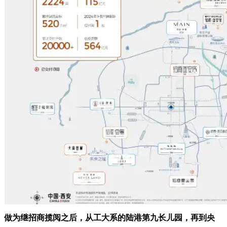
做为继招商揽阅之后，从工大系的陆港第九长儿园，再到央