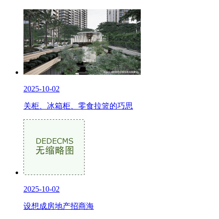
2025-10-02
关柜、冰箱柜、零食拉篮的巧思
2025-10-02
设想成房地产招商海