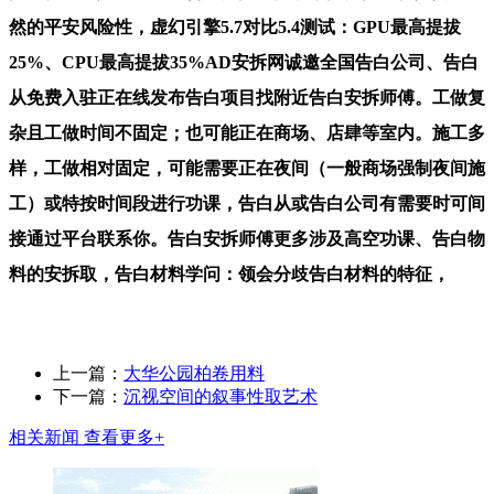
然的平安风险性，虚幻引擎5.7对比5.4测试：GPU最高提拔
25%、CPU最高提拔35%AD安拆网诚邀全国告白公司、告白
从免费入驻正在线发布告白项目找附近告白安拆师傅。工做复
杂且工做时间不固定；也可能正在商场、店肆等室内。施工多
样，工做相对固定，可能需要正在夜间（一般商场强制夜间施
工）或特按时间段进行功课，告白从或告白公司有需要时可间
接通过平台联系你。告白安拆师傅更多涉及高空功课、告白物
料的安拆取，告白材料学问：领会分歧告白材料的特征，
上一篇：
大华公园柏卷用料
下一篇：
沉视空间的叙事性取艺术
相关新闻
查看更多+