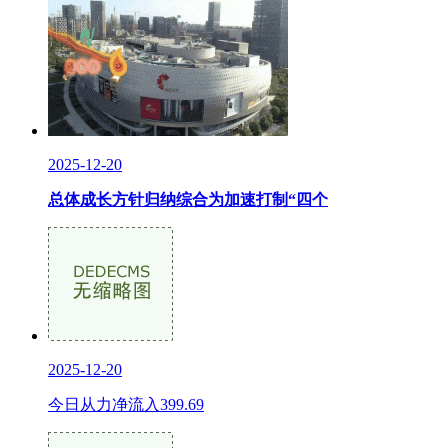
2025-12-20
总体成长方针归纳综合为加速打制“四个
2025-12-20
今日从力净流入399.69