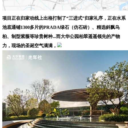
项目正在归家动线上出格打制了“三进式”归家礼序，正在水系
池底通铺1300多片的PRADA绿石（仿石砖）、精选斜飘乌
桕、制型紫薇等珍贵树种...而大华公园柏翠遥遥领先的产物
力，现场的圣诞空气满满，