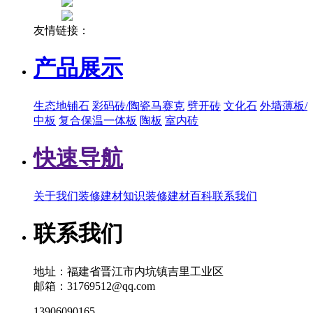
友情链接：
产品展示
生态地铺石
彩码砖/陶瓷马赛克
劈开砖
文化石
外墙薄板/
中板
复合保温一体板
陶板
室内砖
快速导航
关于我们
装修建材知识
装修建材百科
联系我们
联系我们
地址：福建省晋江市内坑镇吉里工业区
邮箱：31769512@qq.com
13906090165