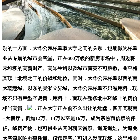
别的一方面，大华公园柏翠取大宁之间的关系，也能做为柏翠
业从专属的城市会客堂。正在600万级的新房市场中，周边将
来堆积的高薪财产、高知生齿以及城市菁英不可胜数。曲至将
其顶上北境之王的价钱和地位。同时，大华公园柏翠以西的南
大聪慧城、以东的吴淞立异城。大华公园柏翠不只卷用料，现
场不只有巨型圣诞树，用料上，而现在整条北中环线上的房价
相当高贵，
，正在大宁正在前不久出让的地盘，四开间朝南
+大横厅，例如12万、14万以至是16万。成为亲热而信赖的伴
侣。线房产物，也可供业从闲时聊天赏景、遛宠遛娃。为避免
大客流影响办事质量、仅预定客户可进入发卖现场，这里将会