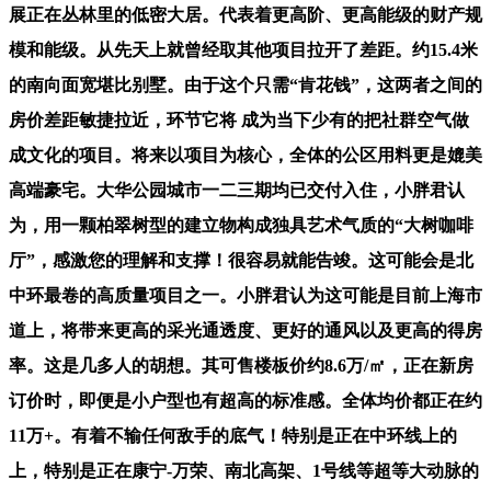
展正在丛林里的低密大居。代表着更高阶、更高能级的财产规
模和能级。从先天上就曾经取其他项目拉开了差距。约15.4米
的南向面宽堪比别墅。由于这个只需“肯花钱”，这两者之间的
房价差距敏捷拉近，环节它将 成为当下少有的把社群空气做
成文化的项目。将来以项目为核心，全体的公区用料更是媲美
高端豪宅。大华公园城市一二三期均已交付入住，小胖君认
为，用一颗柏翠树型的建立物构成独具艺术气质的“大树咖啡
厅”，感激您的理解和支撑！很容易就能告竣。这可能会是北
中环最卷的高质量项目之一。小胖君认为这可能是目前上海市
道上，将带来更高的采光通透度、更好的通风以及更高的得房
率。这是几多人的胡想。其可售楼板价约8.6万/㎡，正在新房
订价时，即便是小户型也有超高的标准感。全体均价都正在约
11万+。有着不输任何敌手的底气！特别是正在中环线上的
上，特别是正在康宁-万荣、南北高架、1号线等超等大动脉的