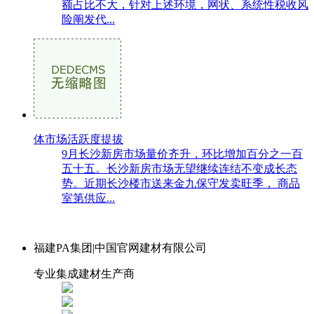
额占比不大，针对上述环境，网状、系统性税收风
险阐发代...
体市场活跃度提拔
9月长沙新房市场量价齐升，环比增加百分之一百
五十五。长沙新房市场无望继续连结不变成长态
势。近期长沙楼市送来金九保守发卖旺季， 商品
室第供应...
福建PA集团|中国官网建材有限公司
专业集成建材生产商