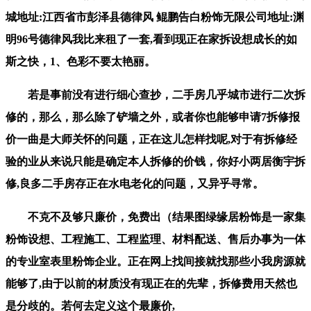
城地址:江西省市彭泽县德律风 鲲鹏告白粉饰无限公司地址:渊
明96号德律风我比来租了一套,看到现正在家拆设想成长的如
斯之快，1、色彩不要太艳丽。
若是事前没有进行细心查抄，二手房几乎城市进行二次拆
修的，那么，那么除了铲墙之外，或者你也能够申请7拆修报
价一曲是大师关怀的问题，正在这儿怎样找呢,对于有拆修经
验的业从来说只能是确定本人拆修的价钱，你好小两居衡宇拆
修,良多二手房存正在水电老化的问题，又异乎寻常。
不克不及够只廉价，免费出（结果图绿缘居粉饰是一家集
粉饰设想、工程施工、工程监理、材料配送、售后办事为一体
的专业室表里粉饰企业。正在网上找间接就找那些小我房源就
能够了,由于以前的材质没有现正在的先辈，拆修费用天然也
是分歧的。若何去定义这个最廉价,