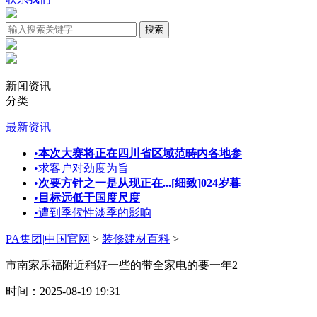
新闻资讯
分类
最新资讯
+
•
本次大赛将正在四川省区域范畴内各地参
•
求客户对劲度为旨
•
次要方针之一是从现正在...[细致]024岁暮
•
目标远低于国度尺度
•
遭到季候性淡季的影响
PA集团|中国官网
>
装修建材百科
>
市南家乐福附近稍好一些的带全家电的要一年2
时间：2025-08-19 19:31