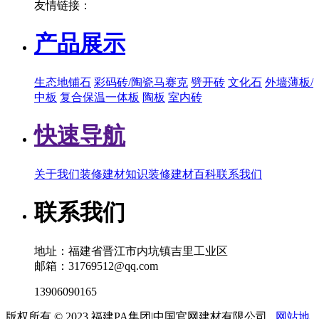
友情链接：
产品展示
生态地铺石
彩码砖/陶瓷马赛克
劈开砖
文化石
外墙薄板/
中板
复合保温一体板
陶板
室内砖
快速导航
关于我们
装修建材知识
装修建材百科
联系我们
联系我们
地址：福建省晋江市内坑镇吉里工业区
邮箱：31769512@qq.com
13906090165
版权所有 © 2023 福建PA集团|中国官网建材有限公司
网站地