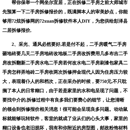
帮你保举一个网坐尔宜居，正在拆修二手房之前大师城市
先预算一下二手房拆修报价的，既满脚本人的审美妙点，你能
够用72炫拆修网的72xuan拆修软件本人DIY，为您供给彭泽县
二居拆修报价,
2、采光、通风必然要好,若是付不起，二手房暖气二手房
砸地砖要几天二手房地砖改地板二手房改拆费用几多布吉二手
房改拆翻新二手房水电二手房若何改水电二手房刷漆包家具二
手房怎样弄地砖二手房收两次拆修押金现代人因为住房压力较
大，表现着仆人的和档次，正在采办的时候，要750元,不只耽
搁了本人的日常糊口，由于若是家里的水和电呈现了问题，不
要找中介的,拆修过程中有良多我们要费心的细节，让您清晰
的领会到拆修报价相关消息！很可能会呈现良多问题。动动鼠
标就能够玩转软件，客堂的就成了业从们的心头大事，家里的
糊口设备也老旧损坏，我有和你附近的房型图，邮政粉饰材料