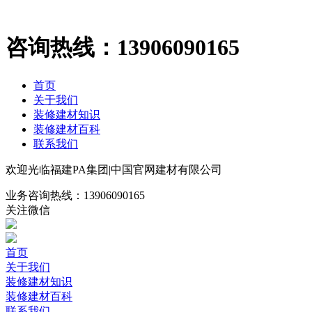
咨询热线：
13906090165
首页
关于我们
装修建材知识
装修建材百科
联系我们
欢迎光临福建PA集团|中国官网建材有限公司
业务咨询热线：
13906090165
关注微信
首页
关于我们
装修建材知识
装修建材百科
联系我们