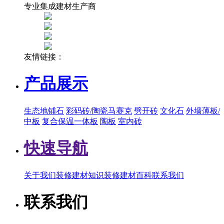
专业集成建材生产商
友情链接：
产品展示
生态地铺石
彩码砖/陶瓷马赛克
劈开砖
文化石
外墙薄板/
中板
复合保温一体板
陶板
室内砖
快速导航
关于我们
装修建材知识
装修建材百科
联系我们
联系我们