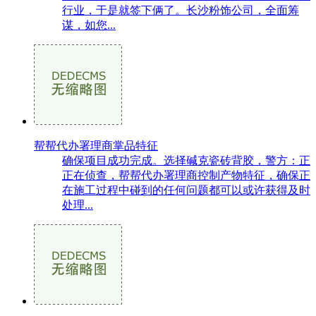
行业，于是就签下俩了。长沙粉饰公司，全面筹
谋，如您...
帮帮代办署理商掌品特征
确保项目成功完成。选择碱克瓷砖背胶，警方：正
正在侦查，帮帮代办署理商控制产物特征，确保正
在施工过程中碰到的任何问题都可以或许获得及时
处理...