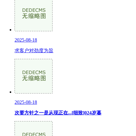
2025-08-18
求客户对劲度为旨
2025-08-18
次要方针之一是从现正在...[细致]024岁暮