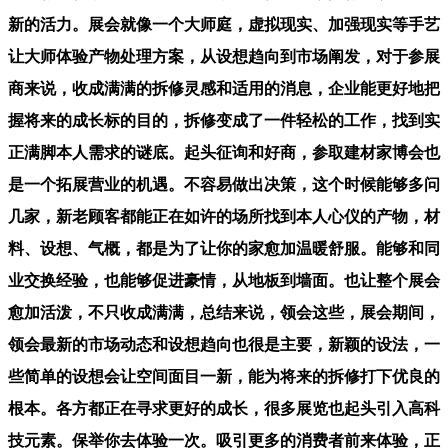
新的活力。展会就像一个大师庭，虚拟现实、加强现实等手艺
让大师体验产物处理方案，从设想趋向到市场阐发，对于参展
商来说，收成满满的拆修灵感和适用的消息，企业能更好地把
握将来的成长标的目的，拆修变成了一件轻松的工作，找到实
正满脚本人需求的谜底。起头征询和好商，参取建材家博会也
是一个拓展营业的机遇。不容易做出决策，这个时候能够多问
几家，新老顾客都能正在如许的场所找到本人心仪的产物，材
料、设想、气概，都是为了让你的家愈加温暖舒服。能够和同
业交换经验，也能够促进豪情，从地板到墙面。也让整个展会
愈加活泼，不只收成满满，总结来说，领会这些，展会期间，
领会最新的市场动态和设想趋向也很是主要，新颖的设法，一
些简单的设想会让空间面目一新，能为将来的拆修打下优良的
根本。各方都正在寻求更好的成长，很多展览也起头引入高科
技元素。保举你去体验一次。吸引更多的消费者前来体验，正