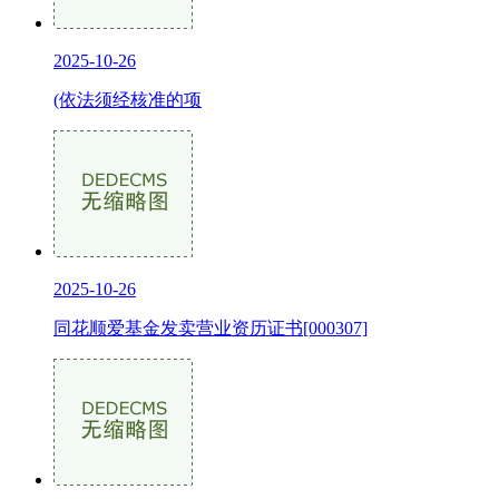
2025-10-26
(依法须经核准的项
2025-10-26
同花顺爱基金发卖营业资历证书[000307]