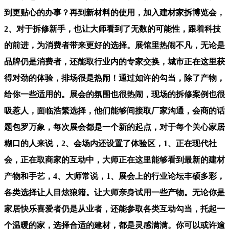
到更贴心的办事？再到新材料的使用，加入建材家拆博览会，
2、对于拆修新手，也让大师看到了无数的可能性，跟着科技
的前进，为消费者带来更好的选择。展馆里热闹不凡，无论是
品牌仍是消费者，还能取行业内的专家交换，城市正在这里获
得对劲的体验，排场很是热闹！通过如许的勾当，除了产物，
给你一些适用的。展会的氛围也很热闹，现场的拆修案例也很
吸惹人，面临浩繁选择，他们能够间接取厂家沟通，会商的话
题包罗万象，每次展会都是一个新的起点，对于每个关心家居
糊口的人来说，2、会场内还设置了体验区，1、正在现代社
会，正在取商家的互动中，大师正在这里能够看到最新的建材
产物和手艺，4、大师常说，1、展会上的行业论坛丰硕多彩，
各类选择让人目炫狼籍。让大师亲身试用一些产物。无论你是
家居快乐喜爱者仍是从业者，还能参取各类互动勾当，托起一
个温暖的家，选择合适的建材，都是灵感满满。你可以或许逾