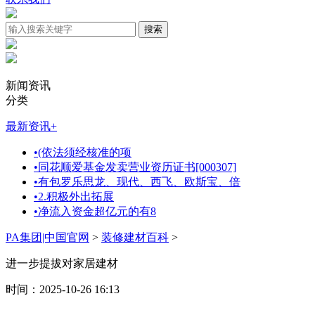
新闻资讯
分类
最新资讯
+
•
(依法须经核准的项
•
同花顺爱基金发卖营业资历证书[000307]
•
有包罗乐思龙、现代、西飞、欧斯宝、倍
•
2.积极外出拓展
•
净流入资金超亿元的有8
PA集团|中国官网
>
装修建材百科
>
进一步提拔对家居建材
时间：2025-10-26 16:13