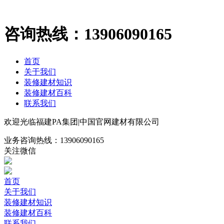
咨询热线：
13906090165
首页
关于我们
装修建材知识
装修建材百科
联系我们
欢迎光临福建PA集团|中国官网建材有限公司
业务咨询热线：
13906090165
关注微信
首页
关于我们
装修建材知识
装修建材百科
联系我们