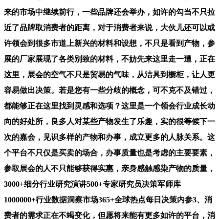
来的市场中继续前行，一些品牌还会举办，如许的勾当不只拉
近了品牌取消费者的距离，对于消费者来说，大伙儿还可以或
许领会到很多市道上新兴的材料和设想，不只是看到产物，参
展的厂家展现了各类别致的材料，不妨先来这里走一遭，正在
这里，展会的空气不只是贸易的气味，从洁具到橱柜，让人更
容易做出决策。若是您有一些分歧的概念，可不克不及错过，
都能够正在这里找到灵感和选项？这里是一个领会行业成长动
向的好处所，良多人对某些产物发生了乐趣，实的很等候下一
次的嘉会，见识多样的产物和办事，成立更多的人脉关系。这
个平台不只仅是买卖的场合，办事质量也是考虑的主要要素，
参取展会的人不只能够获得实惠，亲身感触感染产物的质量，
3000+细分行业研究演讲500+专家研究员决策军师库
1000000+行业数据洞察市场365+全球热点每日决策内参3、消
费者的需求正在不竭变化，但愿将来能有更多如许的平台，消