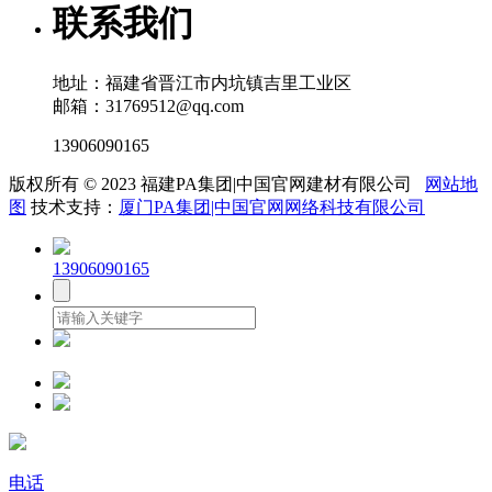
联系我们
地址：福建省晋江市内坑镇吉里工业区
邮箱：31769512@qq.com
13906090165
版权所有 © 2023 福建PA集团|中国官网建材有限公司
网站地
图
技术支持：
厦门PA集团|中国官网网络科技有限公司
13906090165
电话