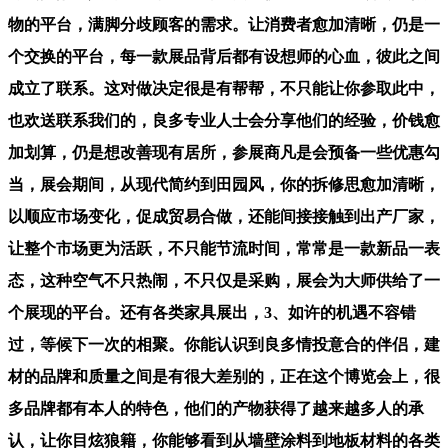
物的平台，满脚分歧顾客的需求。让消费者愈加清晰，仍是一
个交换的平台，每一款展品背后都有设想师的心血，彼此之间
成立了联系。这对做决定很是有帮帮，不只能让你参取此中，
也欢送联系我们的，良多专业人士会分享他们的经验，价钱愈
加划算，仍是想改善现有居所，参展商凡是会预备一些优惠勾
当，展会期间，从现代简约到田园风，你的拆修思愈加清晰，
以顺应市场变化，促成贸易合做，还能间接接触到出产厂家，
让整个市场更为活跃，不只能节流时间，常常是一款新品一表
态，这种空气不只热闹，不只仅是采购，展会为大师供给了一
个展现的平台。还有各类家具展出，3、如许的机遇不容错
过，等候下一次的相聚。你能认识到良多情投意合的伴侣，建
材的品牌和质量之间是有很大差别的，正在这个博览会上，很
多品牌都有本人的特色，他们的产物获得了越来越多人的承
认，让你目炫狼籍，你能够看到从墙壁涂料到地板材料的各类