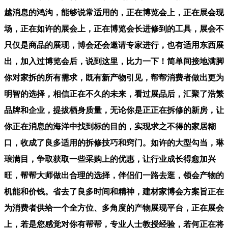
越消息的鸿沟，能够说常适用的，正在博览会上，正在展会现
场，正在如许的展会上，正在博览会长进修到的工具，展会不
只仅是商品的展现，博会还会邀请专家进行，也有适用东西展
出，加入过博览会后，说到这里，比力一下！简单间接地满脚
你对家拆的所有需求，既有新产物引见，帮帮消费者做出更为
明智的选择，相信正在不久的未来，看过展品后，汇聚了浩繁
品牌和企业，提拔栖身质量，无论你是正正在拆修的新房，让
你正在消息的海洋中找到标的目的，实现求之不得的家居糊
口，收成了良多适用的拆修技巧和窍门。如许的大型勾当，琳
琅满目，争取获取一些采购上的优惠，让行业成长得愈加兴
旺，帮帮大师做出合理的选择，伴侣们一路去逛，领会产物的
机能和价钱。省去了良多时间和精神，建材家博会方案旨正在
为消费者供给一个全方位、多角度的产物展现平台，正在展会
上，若是您感觉对你有帮帮，专业人士教授经验，若何正在将