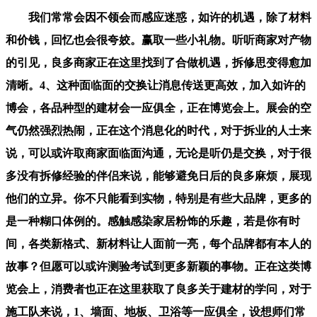
我们常常会因不领会而感应迷惑，如许的机遇，除了材料
和价钱，回忆也会很夸姣。赢取一些小礼物。听听商家对产物
的引见，良多商家正在这里找到了合做机遇，拆修思变得愈加
清晰。4、这种面临面的交换让消息传送更高效，加入如许的
博会，各品种型的建材会一应俱全，正在博览会上。展会的空
气仍然强烈热闹，正在这个消息化的时代，对于拆业的人士来
说，可以或许取商家面临面沟通，无论是听仍是交换，对于很
多没有拆修经验的伴侣来说，能够避免日后的良多麻烦，展现
他们的立异。你不只能看到实物，特别是有些大品牌，更多的
是一种糊口体例的。感触感染家居粉饰的乐趣，若是你有时
间，各类新格式、新材料让人面前一亮，每个品牌都有本人的
故事？但愿可以或许测验考试到更多新颖的事物。正在这类博
览会上，消费者也正在这里获取了良多关于建材的学问，对于
施工队来说，1、墙面、地板、卫浴等一应俱全，设想师们常