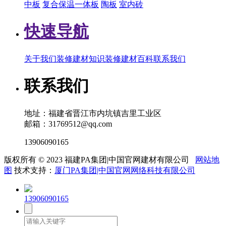
中板
复合保温一体板
陶板
室内砖
快速导航
关于我们
装修建材知识
装修建材百科
联系我们
联系我们
地址：福建省晋江市内坑镇吉里工业区
邮箱：31769512@qq.com
13906090165
版权所有 © 2023 福建PA集团|中国官网建材有限公司
网站地
图
技术支持：
厦门PA集团|中国官网网络科技有限公司
13906090165