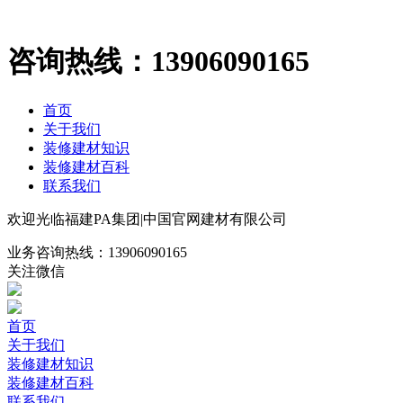
咨询热线：
13906090165
首页
关于我们
装修建材知识
装修建材百科
联系我们
欢迎光临福建PA集团|中国官网建材有限公司
业务咨询热线：
13906090165
关注微信
首页
关于我们
装修建材知识
装修建材百科
联系我们