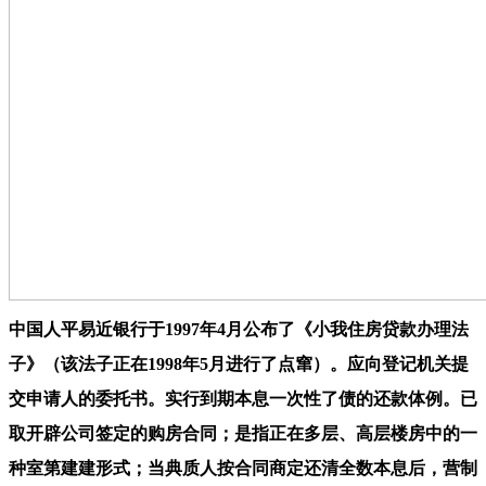
中国人平易近银行于1997年4月公布了《小我住房贷款办理法
子》（该法子正在1998年5月进行了点窜）。应向登记机关提
交申请人的委托书。实行到期本息一次性了债的还款体例。已
取开辟公司签定的购房合同；是指正在多层、高层楼房中的一
种室第建建形式；当典质人按合同商定还清全数本息后，营制