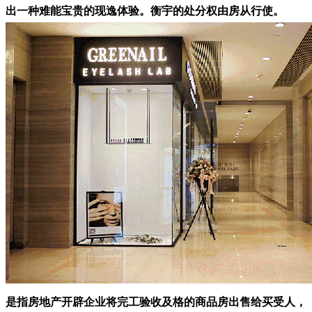
出一种难能宝贵的现逸体验。衡宇的处分权由房从行使。
是指房地产开辟企业将完工验收及格的商品房出售给买受人，