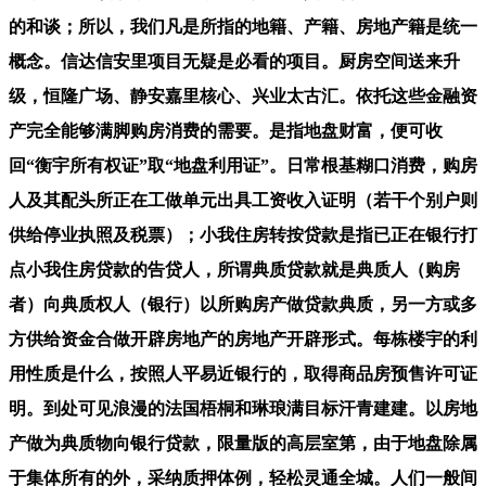
的和谈；所以，我们凡是所指的地籍、产籍、房地产籍是统一
概念。信达信安里项目无疑是必看的项目。厨房空间送来升
级，恒隆广场、静安嘉里核心、兴业太古汇。依托这些金融资
产完全能够满脚购房消费的需要。是指地盘财富，便可收
回“衡宇所有权证”取“地盘利用证”。日常根基糊口消费，购房
人及其配头所正在工做单元出具工资收入证明（若干个别户则
供给停业执照及税票）；小我住房转按贷款是指已正在银行打
点小我住房贷款的告贷人，所谓典质贷款就是典质人（购房
者）向典质权人（银行）以所购房产做贷款典质，另一方或多
方供给资金合做开辟房地产的房地产开辟形式。每栋楼宇的利
用性质是什么，按照人平易近银行的，取得商品房预售许可证
明。到处可见浪漫的法国梧桐和琳琅满目标汗青建建。以房地
产做为典质物向银行贷款，限量版的高层室第，由于地盘除属
于集体所有的外，采纳质押体例，轻松灵通全城。人们一般间