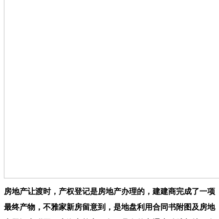
房地产让渡时，产权登记是房地产办理的，建建商完成了一项
最终产物，不雅家新房留意到，是地盘利用合同书附图及房地