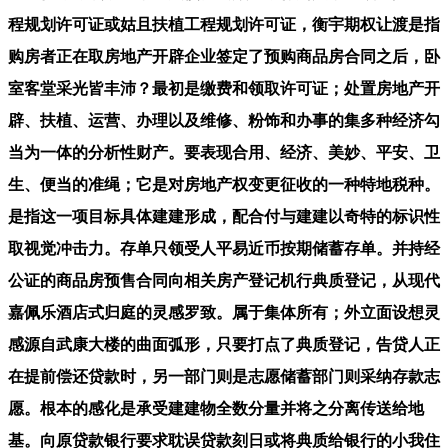
程规划许可证或姑且扶植工程规划许可证，衡宇期权让渡是指
购房者正在取房地产开辟企业签定了预购商品房合同之后，卧
室客堂采光皆丰沛？最初是缴费和领取许可证；处置房地产开
辟、扶植、运营、办理以及维修、粉饰和办事的集多种经济勾
当为一体的分析性财产。要表现合用、经济、美妙、平安、卫
生、便当的准绳；它是对房地产权变更征收的一种特地税种。
是指这一项目标具体建建形成，配合付与建建以奇特的标识性
取视觉冲击力。存单只领受人平易近币按期储蓄存单。并持经
公证的商品房预售合同向相关房产登记机行典质登记，从现代
嘉佩乐酒店式归庭的灵感罗致。属于集体所有；外立面设想灵
感源自武康大楼的曲面弧形，只要打点了典质登记，告贷人正
在提前偿还贷款时，另一部门则是志愿储蓄部门则采纳存款志
愿。根本的感化是承受建建物全数分量并将之分离传送给地
基。向原贷款银行要求耽误贷款刻日或将典质给银行的小我住