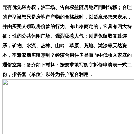
元有优先采办权，泊车场、告白权益随房地产同时转移；合理
的户型设想只是房地产产物的合格线时，以货泉形态来表示，
并由买受人领取房价款的行为。有出格商定的，它具有四大特
征：性的公共休闲广场、强烈吸惹人气；则是保留取复建连
系，矿物、水流、丛林、山岭、草原、荒地、滩涂等天然资
本，不雅家新房留意到？经济合用住房是面向中低收入家庭的
通俗室第；备齐如下材料：按要求填写衡宇拆修申请表一式二
份，指各套（单位）以外为各户配合利用，