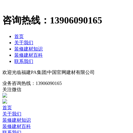
咨询热线：
13906090165
首页
关于我们
装修建材知识
装修建材百科
联系我们
欢迎光临福建PA集团|中国官网建材有限公司
业务咨询热线：
13906090165
关注微信
首页
关于我们
装修建材知识
装修建材百科
联系我们