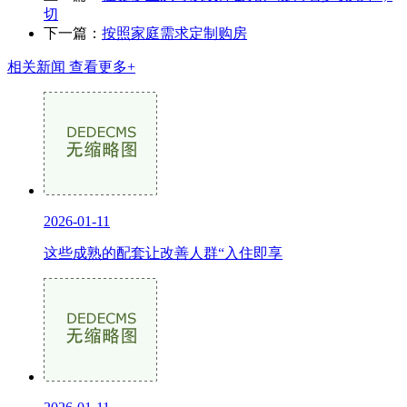
切
下一篇：
按照家庭需求定制购房
相关新闻
查看更多+
2026-01-11
这些成熟的配套让改善人群“入住即享