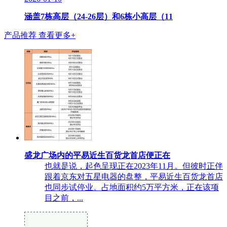
涵盖7栋高层（24-26层）和6栋小高层（11
产品推荐
查看更多+
盛龙广场内的平易近生百货龙首店便正在
也就是说，起色呈现正在2023年11月。但彼时正伴
跟着京东对五星电器的盘整，平易近生百货龙首店
也同步试停业。占地面积约5万平方米，正在该项
目之前，...