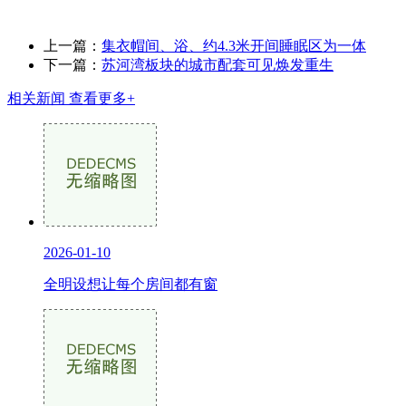
上一篇：
集衣帽间、浴、约4.3米开间睡眠区为一体
下一篇：
苏河湾板块的城市配套可见焕发重生
相关新闻
查看更多+
2026-01-10
全明设想让每个房间都有窗