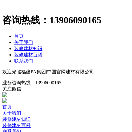
咨询热线：
13906090165
首页
关于我们
装修建材知识
装修建材百科
联系我们
欢迎光临福建PA集团|中国官网建材有限公司
业务咨询热线：
13906090165
关注微信
首页
关于我们
装修建材知识
装修建材百科
联系我们