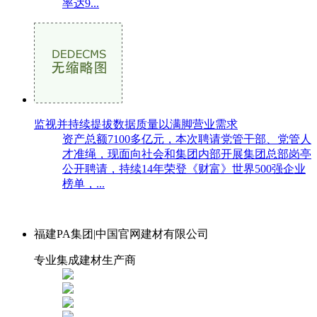
率达9...
监视并持续提拔数据质量以满脚营业需求
资产总额7100多亿元，本次聘请党管干部、党管人
才准绳，现面向社会和集团内部开展集团总部岗亭
公开聘请，持续14年荣登《财富》世界500强企业
榜单，...
福建PA集团|中国官网建材有限公司
专业集成建材生产商