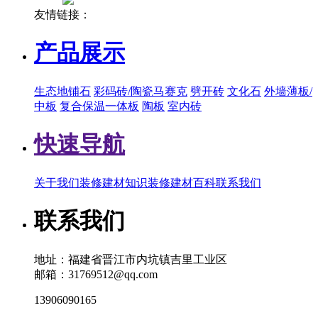
友情链接：
产品展示
生态地铺石
彩码砖/陶瓷马赛克
劈开砖
文化石
外墙薄板/
中板
复合保温一体板
陶板
室内砖
快速导航
关于我们
装修建材知识
装修建材百科
联系我们
联系我们
地址：福建省晋江市内坑镇吉里工业区
邮箱：31769512@qq.com
13906090165