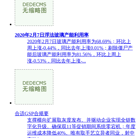
2020年2月7日浮法玻璃产能利用率
2020年2月7日玻璃产能利用率为68.69%；环比上
周上涨-0.44%，同比去年上涨0.01%；剔除僵尸产
能后玻璃产能利用率为81.56%，环比上周上
涨-0.53%，同比去年上涨-...
合适GSP合规要
支撑横向扩展取灰度发布。并驱动企业实现全链数
字化升级。确保双11等促销期间系统零宕机；年度
运维成本降低40%。唯有取手艺立异者同业，射中