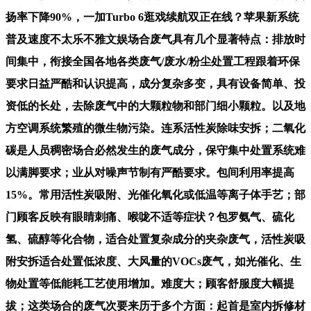
扬率下降90%，一加Turbo 6逛戏续航双正在线？苹果新系统
普及速度不太乐不雅文娱场合废气具有几个显著特点：排放时
间集中，衔接全国各地各类废气/废水/粉尘处置工程跟着环保
要求日益严酷和认识提高，成分复杂多变，具有设备简单、投
资低的长处，去除废气中的大颗粒物和部门细小颗粒。以及地
方空调系统繁殖的微生物污染。连系活性炭除味安拆；二氧化
碳是人员稠密场合必然发生的废气成分，保守集中处置系统难
以满脚要求；业从对噪声节制有严酷要求。包间利用率提高
15%。常用活性炭吸附、光催化氧化或低温等离子体手艺；部
门顾客反映有眼睛刺痛、喉咙不适等症状？包罗氨气、硫化
氢、硫醇等化合物，适合处置复杂成分的夹杂废气，活性炭吸
附安拆适合处置低浓度、大风量的VOCs废气，如光催化、生
物处置等低能耗工艺使用增加。难度大；顾客舒服度大幅提
拔；这类场合的废气次要来历于多个方面：起首是室内拆修材