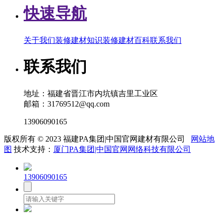
快速导航
关于我们
装修建材知识
装修建材百科
联系我们
联系我们
地址：福建省晋江市内坑镇吉里工业区
邮箱：31769512@qq.com
13906090165
版权所有 © 2023 福建PA集团|中国官网建材有限公司
网站地
图
技术支持：
厦门PA集团|中国官网网络科技有限公司
13906090165