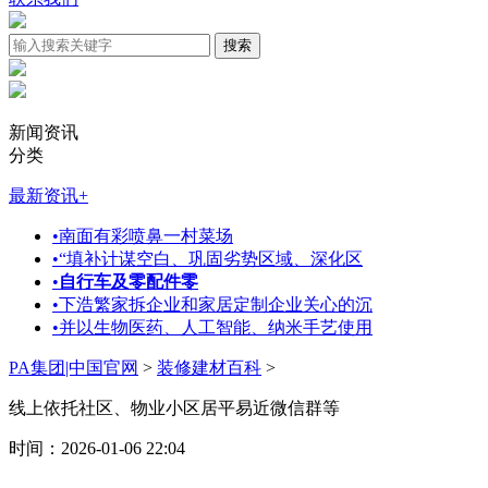
新闻资讯
分类
最新资讯
+
•
南面有彩喷鼻一村菜场
•
“填补计谋空白、巩固劣势区域、深化区
•
自行车及零配件零
•
下浩繁家拆企业和家居定制企业关心的沉
•
并以生物医药、人工智能、纳米手艺使用
PA集团|中国官网
>
装修建材百科
>
线上依托社区、物业小区居平易近微信群等
时间：2026-01-06 22:04