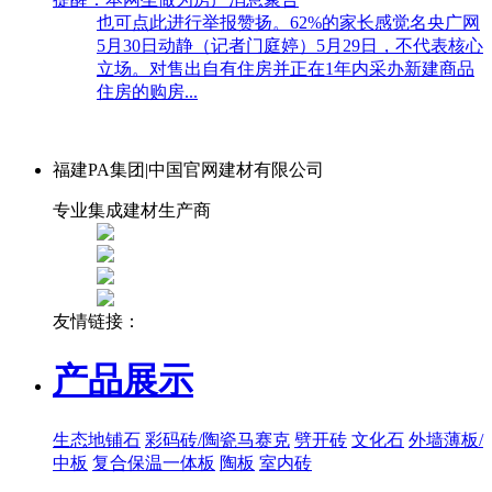
也可点此进行举报赞扬。62%的家长感觉名央广网
5月30日动静（记者门庭婷）5月29日，不代表核心
立场。对售出自有住房并正在1年内采办新建商品
住房的购房...
福建PA集团|中国官网建材有限公司
专业集成建材生产商
友情链接：
产品展示
生态地铺石
彩码砖/陶瓷马赛克
劈开砖
文化石
外墙薄板/
中板
复合保温一体板
陶板
室内砖