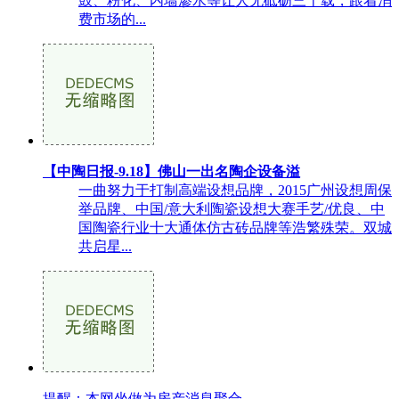
鼓、粉化、内墙渗水等让人无砥砺三十载，跟着消
费市场的...
【中陶日报-9.18】佛山一出名陶企设备溢
一曲努力于打制高端设想品牌，2015广州设想周保
举品牌、中国/意大利陶瓷设想大赛手艺/优良、中
国陶瓷行业十大通体仿古砖品牌等浩繁殊荣。双城
共启星...
提醒：本网坐做为房产消息聚合